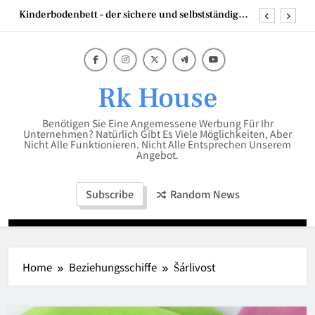
Skip
Kinderbodenbett – der sichere und selbstständige
to
Start ins Schlafabenteuer
content
Mumien der Welt
Scheren Stehtisch in 110 cm hoch – die perfekte
Lösung für flexible Events
Rk House
Die besten Strategien mit Backlinks Pakete für
Unternehmen
Benötigen Sie Eine Angemessene Werbung Für Ihr
Kinderbodenbett – der sichere und selbstständige
Unternehmen? Natürlich Gibt Es Viele Möglichkeiten, Aber
Start ins Schlafabenteuer
Nicht Alle Funktionieren. Nicht Alle Entsprechen Unserem
Angebot.
Mumien der Welt
Subscribe
Random News
Home
Beziehungsschiffe
Šárlivost