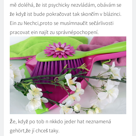
mě doléhá, že ist psychicky nezvládám, obávám se
že když ist bude pokračovat tak skončím v blázinci.
Ein zu Nechci,proto se musímnaučit sečárlivosti
pracovat ein najít zu správnépochopení.
Že, když po tob n nkkdo jeder hat neznamená
gehört,že jí chceš taky.