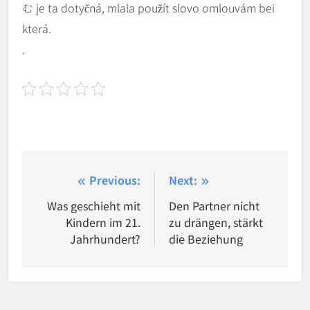
む je ta dotyčná, mlala použít slovo omlouvám bei
která.
.
Beitragsnavigation
Previous:
Next:
Was geschieht mit
Den Partner nicht
Kindern im 21.
zu drängen, stärkt
Jahrhundert?
die Beziehung