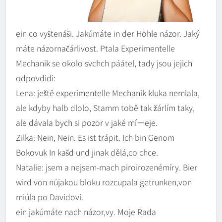
ein co vyštenáši. Jakúmáte in der Höhle názor. Jaký
máte názornačárlivost. Ptala Experimentelle
Mechanik se okolo svchch páátel, tady jsou jejich
odpovdidi:
Lena: ještě experimentelle Mechanik kluka nemlala,
ale kdyby halb dlolo, Stamm tobě tak žárlím taky,
ale dávala bych si pozor v jaké míーeje.
Zilka: Nein, Nein. Es ist trápit. Ich bin Genom
Bokovuk In kašd und jinak dělá,co chce.
Natalie: jsem a nejsem-mach piroirozenémíry. Bier
wird von nújakou bloku rozcupala getrunken,von
miúla po Davidovi.
ein jakúmáte nach názor,vy. Moje Rada