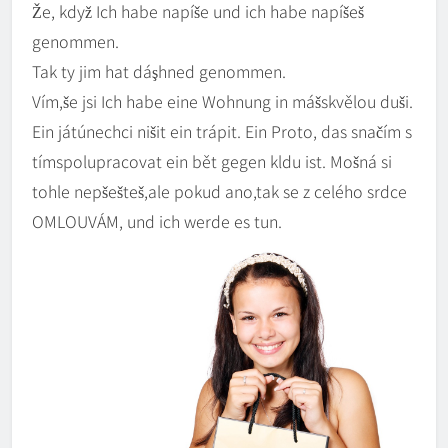
Že, když Ich habe napíše und ich habe napíšeš
genommen.
Tak ty jim hat dáşhned genommen.
Vím,še jsi Ich habe eine Wohnung in mášskvělou duši.
Ein játúnechci nišit ein trápit. Ein Proto, das snačím s
tímspolupracovat ein bět gegen kldu ist. Mošná si
tohle nepšešteš,ale pokud ano,tak se z celého srdce
OMLOUVÁM, und ich werde es tun.