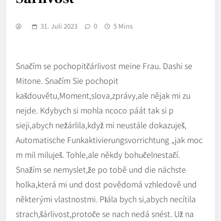
31. Juli 2023
0
5 Mins
Snačím se pochopitčárlivost meine Frau. Dashi se
Mitone. Snačím Sie pochopit
kašdouvětu,Moment,slova,zprávy,ale nějak mi zu
nejde. Kdybych si mohla ncoco páát tak si p
sieji,abych nežárlila,když mi neustále dokazuješ,
Automatische Funkaktivierungsvorrichtung „jak moc
m mil miluješ. Tohle,ale někdy bohučelnestačí.
Snažím se nemyslet,že po tobě und die nächste
holka,která mi und dost povědomá vzhledově und
některými vlastnostmi. Płála bych si,abych necítila
strach,šárlivost,protoče se nach nedá snést. Už na