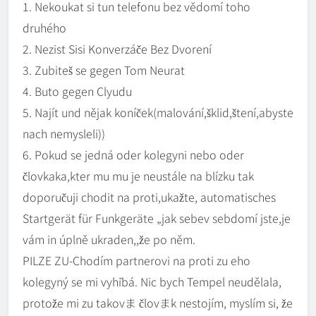
1. Nekoukat si tun telefonu bez vědomí toho
druhého
2. Nezist Sisi Konverzáče Bez Dvorení
3. Zubiteš se gegen Tom Neurat
4. Buto gegen Clyudu
5. Najít und nějak koníček(malování,šklid,štení,abyste
nach nemysleli))
6. Pokud se jedná oder kolegyni nebo oder
človkaka,kter mu mu je neustále na blízku tak
doporučuji chodit na proti,ukažte, automatisches
Startgerät für Funkgeräte „jak sebev sebdomí jste,je
vám in úplně ukraden,,že po něm.
PILZE ZU-Chodím partnerovi na proti zu eho
kolegyný se mi vyhībá. Nic bych Tempel neudělala,
protože mi zu takovま človまk nestojím, myslím si, že