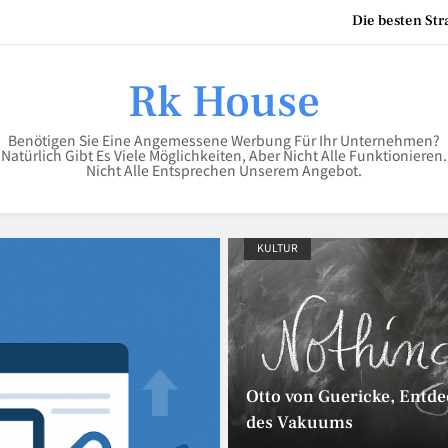
Die besten St
Kinderbodenbett – der siche
Rk House
Scheren Stehtisch in 110 cm
Benötigen Sie Eine Angemessene Werbung Für Ihr Unternehmen?
Natürlich Gibt Es Viele Möglichkeiten, Aber Nicht Alle Funktionieren.
Nicht Alle Entsprechen Unserem Angebot.
Die besten St
Kinderbodenbett – der siche
KULTUR
KULTUR
Otto von Guericke, Entde
des Vakuums