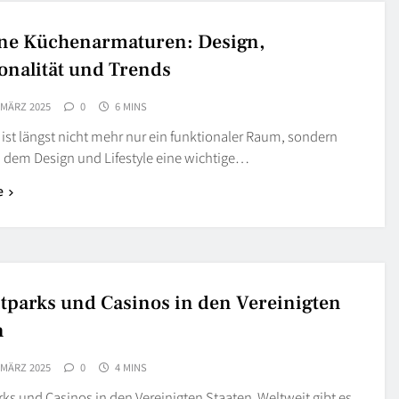
ne Küchenarmaturen: Design,
onalität und Trends
 MÄRZ 2025
0
6 MINS
ist längst nicht mehr nur ein funktionaler Raum, sondern
n dem Design und Lifestyle eine wichtige…
e
itparks und Casinos in den Vereinigten
n
 MÄRZ 2025
0
4 MINS
rks und Casinos in den Vereinigten Staaten Weltweit gibt es