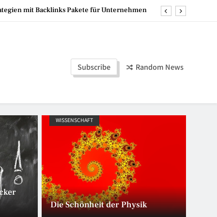
rategien mit Backlinks Pakete für Unternehmen
re und selbstständige Start ins Schlafabenteuer
Mumien der Welt
 hoch – die perfekte Lösung für flexible Events
Subscribe
Random News
rategien mit Backlinks Pakete für Unternehmen
re und selbstständige Start ins Schlafabenteuer
WISSENSCHAFT
WWW
Mumien der Welt
cker
Die Schönheit der Physik