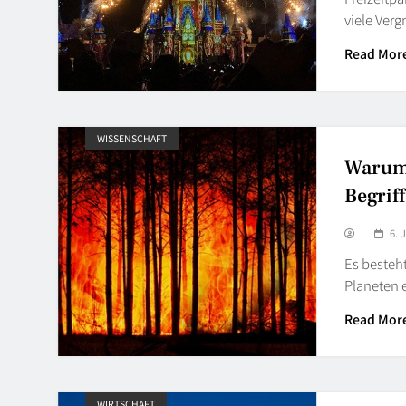
viele Ver
Read Mor
WISSENSCHAFT
Warum 
Begriff
6. 
Es besteht
Planeten 
Read Mor
WIRTSCHAFT