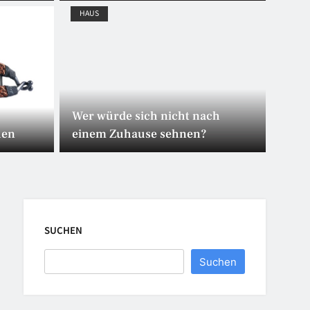
HAUS
27. 
Kl
elt
Re
Wer würde sich nicht nach
hen
einem Zuhause sehnen?
SUCHEN
Suchen