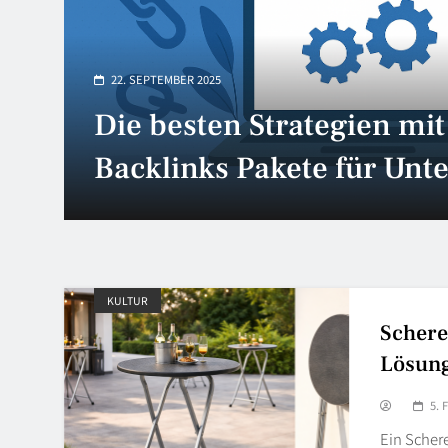
18. AUGUST 2025
Kinderbodenbett – der si
selbstständige Start ins
Schlafabenteuer
KULTUR
Schere
Lösung
5. 
Ein Schere