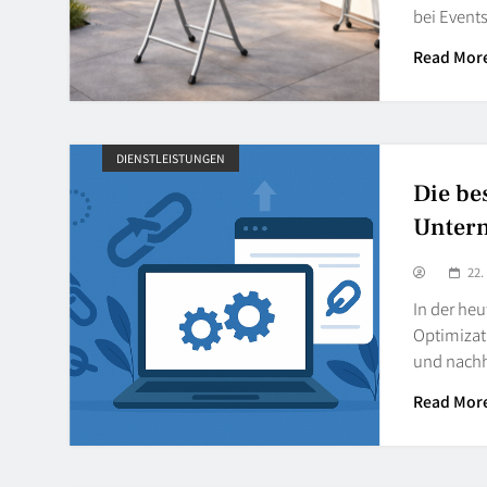
bei Event
Read Mor
DIENSTLEISTUNGEN
Die be
Unter
22.
In der heu
Optimizati
und nach
Read Mor