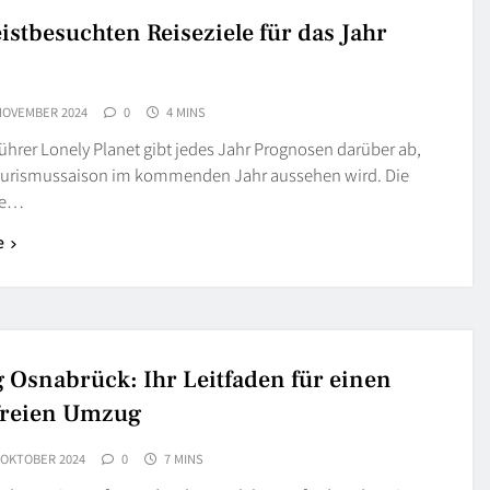
istbesuchten Reiseziele für das Jahr
 NOVEMBER 2024
0
4 MINS
ührer Lonely Planet gibt jedes Jahr Prognosen darüber ab,
ourismussaison im kommenden Jahr aussehen wird. Die
ge…
e
Osnabrück: Ihr Leitfaden für einen
freien Umzug
 OKTOBER 2024
0
7 MINS