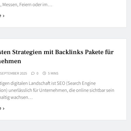
s, Messen, Feiern oder im…
e
sten Strategien mit Backlinks Pakete für
nehmen
 SEPTEMBER 2025
0
5 MINS
tigen digitalen Landschaft ist SEO (Search Engine
on) unerlässlich für Unternehmen, die online sichtbar sein
haltig wachsen…
e