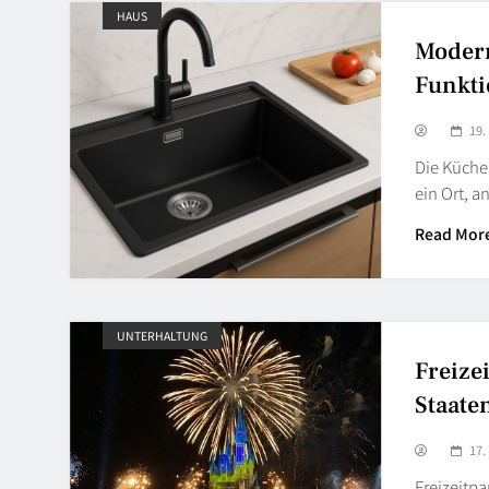
HAUS
Moder
Funkti
19.
Die Küche 
ein Ort, a
Read Mor
UNTERHALTUNG
Freize
Staate
17.
Freizeitpa