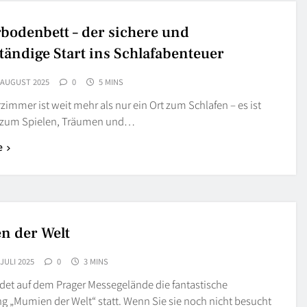
bodenbett – der sichere und
ständige Start ins Schlafabenteuer
 AUGUST 2025
0
5 MINS
zimmer ist weit mehr als nur ein Ort zum Schlafen – es ist
 zum Spielen, Träumen und…
e
 der Welt
 JULI 2025
0
3 MINS
ndet auf dem Prager Messegelände die fantastische
g „Mumien der Welt“ statt. Wenn Sie sie noch nicht besucht