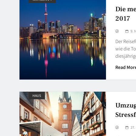
Die me
2017
9.
Der Reisef
wie die T
diesjähri
Read Mor
HAUS
Umzug 
Stress
27.