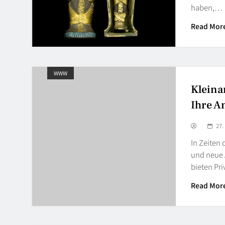
haben,…
Read Mor
WWW
Kleina
Ihre A
27.
In Zeiten 
und neue 
bieten Pr
Read Mor