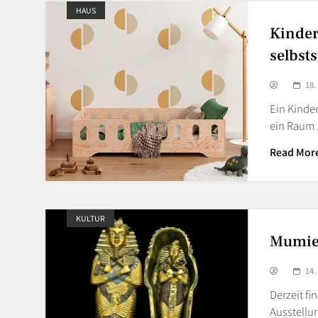
HAUS
Kinder
selbst
18.
Ein Kinder
ein Raum
Read Mor
KULTUR
Mumien
14.
Derzeit fi
Ausstellun