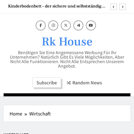
Skip
Kinderbodenbett – der sichere und selbstständige
to
Start ins Schlafabenteuer
content
Mumien der Welt
Scheren Stehtisch in 110 cm hoch – die perfekte
Lösung für flexible Events
Rk House
Die besten Strategien mit Backlinks Pakete für
Unternehmen
Benötigen Sie Eine Angemessene Werbung Für Ihr
Kinderbodenbett – der sichere und selbstständige
Unternehmen? Natürlich Gibt Es Viele Möglichkeiten, Aber
Start ins Schlafabenteuer
Nicht Alle Funktionieren. Nicht Alle Entsprechen Unserem
Angebot.
Mumien der Welt
Subscribe
Random News
Home
Wirtschaft