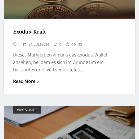
Exodus-Kraft
24. JULI 2024
0
4 MINS
Dieses Mal werden wir uns das Exodus-Wallet
ansehen, bei dem es sich im Grunde um ein
bekanntes und weit verbreitetes…
Read More
WIRTSCHAFT