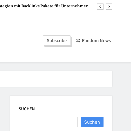
rategien mit Backlinks Pakete für Unternehmen
re und selbstständige Start ins Schlafabenteuer
Mumien der Welt
Subscribe
Random News
 hoch – die perfekte Lösung für flexible Events
rategien mit Backlinks Pakete für Unternehmen
re und selbstständige Start ins Schlafabenteuer
Mumien der Welt
SUCHEN
Suchen