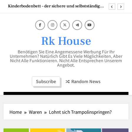
Skip
Kinderbodenbett – der sichere und selbstständige
to
Start ins Schlafabenteuer
content
Mumien der Welt
Scheren Stehtisch in 110 cm hoch – die perfekte
Lösung für flexible Events
Rk House
Die besten Strategien mit Backlinks Pakete für
Unternehmen
Benötigen Sie Eine Angemessene Werbung Für Ihr
Kinderbodenbett – der sichere und selbstständige
Unternehmen? Natürlich Gibt Es Viele Möglichkeiten, Aber
Start ins Schlafabenteuer
Nicht Alle Funktionieren. Nicht Alle Entsprechen Unserem
Angebot.
Mumien der Welt
Subscribe
Random News
Home
Waren
Lohnt sich Trampolinspringen?