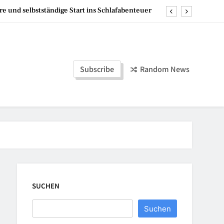
Mumien der Welt
 hoch – die perfekte Lösung für flexible Events
rategien mit Backlinks Pakete für Unternehmen
Subscribe
Random News
re und selbstständige Start ins Schlafabenteuer
Mumien der Welt
SUCHEN
Suchen