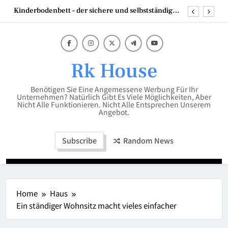
Skip
Kinderbodenbett – der sichere und selbstständige
to
Start ins Schlafabenteuer
content
Mumien der Welt
Scheren Stehtisch in 110 cm hoch – die perfekte
Lösung für flexible Events
Rk House
Die besten Strategien mit Backlinks Pakete für
Unternehmen
Benötigen Sie Eine Angemessene Werbung Für Ihr
Kinderbodenbett – der sichere und selbstständige
Unternehmen? Natürlich Gibt Es Viele Möglichkeiten, Aber
Start ins Schlafabenteuer
Nicht Alle Funktionieren. Nicht Alle Entsprechen Unserem
Angebot.
Mumien der Welt
Subscribe
Random News
Home
Haus
Ein ständiger Wohnsitz macht vieles einfacher