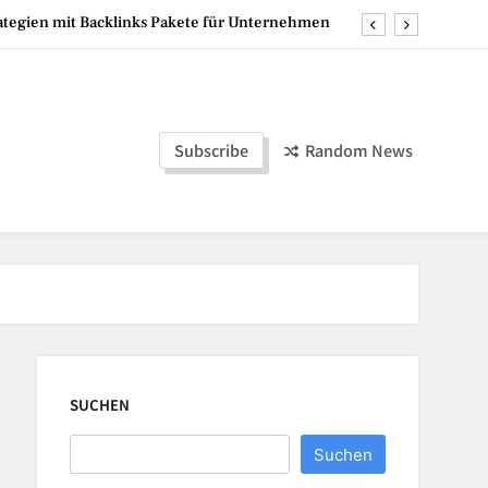
re und selbstständige Start ins Schlafabenteuer
Mumien der Welt
 hoch – die perfekte Lösung für flexible Events
Subscribe
Random News
rategien mit Backlinks Pakete für Unternehmen
re und selbstständige Start ins Schlafabenteuer
Mumien der Welt
SUCHEN
Suchen