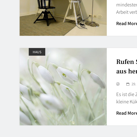
mindesten
Arbeit ve
Read Mor
HAUS
Rufen 
aus he
29.
Es ist die
kleine Kü
Read Mor