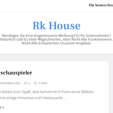
Die besten St
Kinderbodenbett – der siche
Rk House
Benötigen Sie Eine Angemessene Werbung Für Ihr Unternehmen?
Scheren Stehtisch in 110 cm
Natürlich Gibt Es Viele Möglichkeiten, Aber Nicht Alle Funktionieren.
Nicht Alle Entsprechen Unserem Angebot.
Die besten St
Kinderbodenbett – der siche
schauspieler
 NOVEMBER 2020
0
4 MINS
in Artikel zum Spaß, also kommt er in Form eines Rätsels.
bt es einige Hinweise und interessante…
e