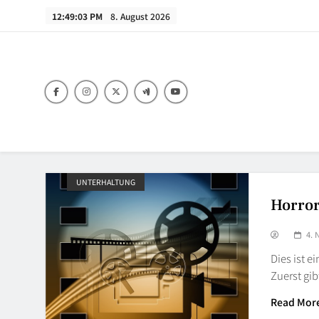
Skip
12:49:04 PM
8. August 2026
to
content
UNTERHALTUNG
Horror
4.
Dies ist e
Zuerst gi
Read Mor