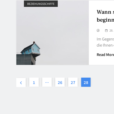
BEZIEHUNGSSCHIFFE
Wann 
begin
28.
Im Gegensa
die Ihnen 
Read Mor
1
…
26
27
28