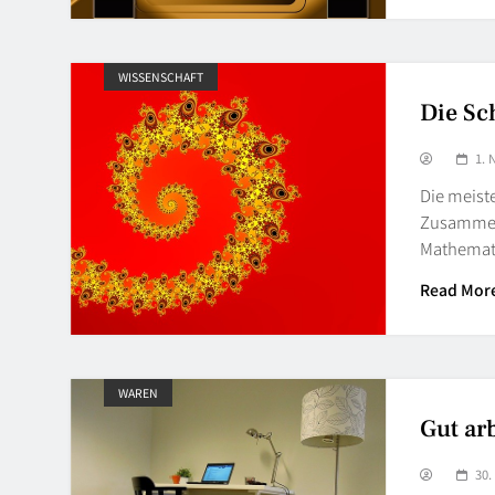
WISSENSCHAFT
Die Sc
1.
Die meist
Zusammenh
Mathemat
Read Mor
WAREN
Gut ar
30.