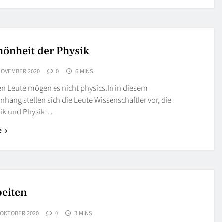
hönheit der Physik
 NOVEMBER 2020
0
6 MINS
en Leute mögen es nicht physics.In in diesem
ang stellen sich die Leute Wissenschaftler vor, die
ik und Physik…
e
beiten
 OKTOBER 2020
0
3 MINS