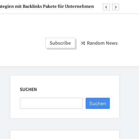
rategien mit Backlinks Pakete für Unternehmen
re und selbstständige Start ins Schlafabenteuer
Mumien der Welt
Subscribe
Random News
 hoch – die perfekte Lösung für flexible Events
rategien mit Backlinks Pakete für Unternehmen
re und selbstständige Start ins Schlafabenteuer
Mumien der Welt
SUCHEN
Suchen