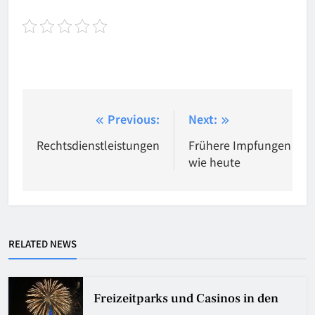
Beitragsnavigation
Previous:
Next:
Rechtsdienstleistungen
Frühere Impfungen
wie heute
RELATED NEWS
Freizeitparks und Casinos in den