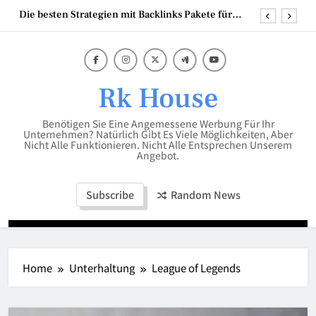
Skip
Kinderbodenbett – der sichere und selbstständige
to
Start ins Schlafabenteuer
content
Mumien der Welt
Scheren Stehtisch in 110 cm hoch – die perfekte
Lösung für flexible Events
Rk House
Die besten Strategien mit Backlinks Pakete für
Unternehmen
Benötigen Sie Eine Angemessene Werbung Für Ihr
Kinderbodenbett – der sichere und selbstständige
Unternehmen? Natürlich Gibt Es Viele Möglichkeiten, Aber
Nicht Alle Funktionieren. Nicht Alle Entsprechen Unserem
Start ins Schlafabenteuer
Angebot.
Mumien der Welt
Subscribe
Random News
Home
Unterhaltung
League of Legends