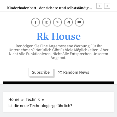
Skip
Kinderbodenbett – der sichere und selbstständige
to
Start ins Schlafabenteuer
content
Mumien der Welt
Scheren Stehtisch in 110 cm hoch – die perfekte
Lösung für flexible Events
Rk House
Die besten Strategien mit Backlinks Pakete für
Unternehmen
Benötigen Sie Eine Angemessene Werbung Für Ihr
Kinderbodenbett – der sichere und selbstständige
Unternehmen? Natürlich Gibt Es Viele Möglichkeiten, Aber
Start ins Schlafabenteuer
Nicht Alle Funktionieren. Nicht Alle Entsprechen Unserem
Angebot.
Mumien der Welt
Subscribe
Random News
Home
Technik
Ist die neue Technologie gefährlich?