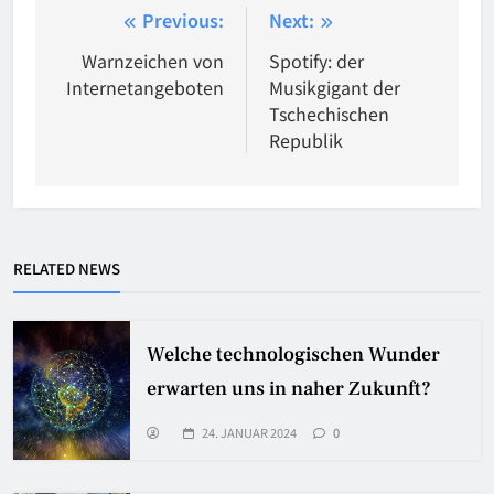
Beitragsnavigation
Previous:
Next:
Warnzeichen von
Spotify: der
Internetangeboten
Musikgigant der
Tschechischen
Republik
RELATED NEWS
Welche technologischen Wunder
erwarten uns in naher Zukunft?
24. JANUAR 2024
0