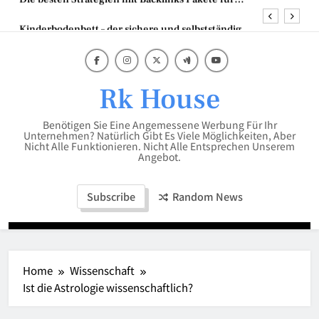
Skip
Kinderbodenbett – der sichere und selbstständige
to
Start ins Schlafabenteuer
content
Mumien der Welt
Scheren Stehtisch in 110 cm hoch – die perfekte
Lösung für flexible Events
Rk House
Die besten Strategien mit Backlinks Pakete für
Unternehmen
Benötigen Sie Eine Angemessene Werbung Für Ihr
Kinderbodenbett – der sichere und selbstständige
Unternehmen? Natürlich Gibt Es Viele Möglichkeiten, Aber
Start ins Schlafabenteuer
Nicht Alle Funktionieren. Nicht Alle Entsprechen Unserem
Angebot.
Mumien der Welt
Subscribe
Random News
Home
Wissenschaft
Ist die Astrologie wissenschaftlich?