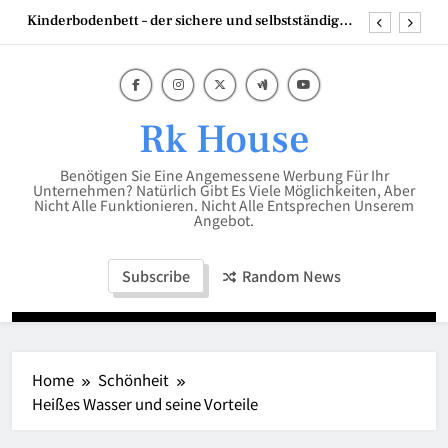
Skip
Kinderbodenbett – der sichere und selbstständige
to
Start ins Schlafabenteuer
content
Mumien der Welt
Scheren Stehtisch in 110 cm hoch – die perfekte
Lösung für flexible Events
Rk House
Die besten Strategien mit Backlinks Pakete für
Unternehmen
Benötigen Sie Eine Angemessene Werbung Für Ihr
Kinderbodenbett – der sichere und selbstständige
Unternehmen? Natürlich Gibt Es Viele Möglichkeiten, Aber
Start ins Schlafabenteuer
Nicht Alle Funktionieren. Nicht Alle Entsprechen Unserem
Angebot.
Mumien der Welt
Subscribe
Random News
Home
Schönheit
Heißes Wasser und seine Vorteile